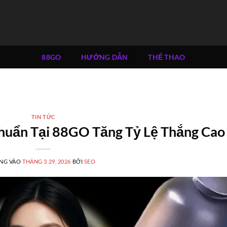
88GO
HƯỚNG DẪN
THỂ THAO
TIN TỨC
Chuẩn Tại 88GO Tăng Tỷ Lệ Thắng Cao
NG VÀO
THÁNG 3 29, 2026
BỞI
SEO