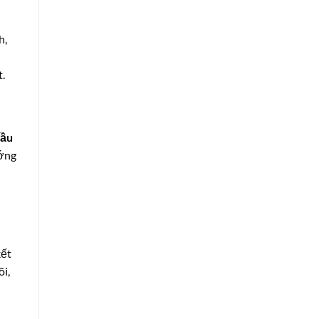
h,
t.
cầu
ướng
kết
i,