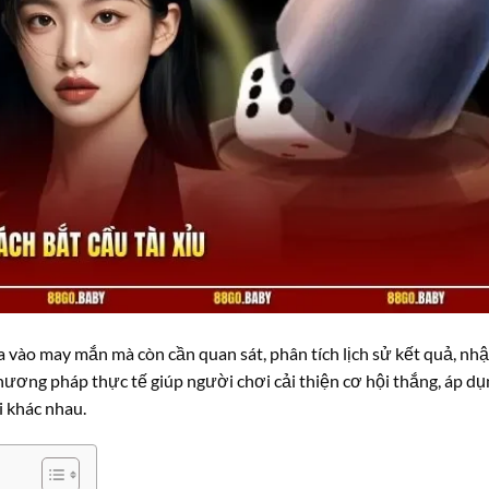
 vào may mắn mà còn cần quan sát, phân tích lịch sử kết quả, nh
 phương pháp thực tế giúp người chơi cải thiện cơ hội thắng, áp d
i khác nhau.