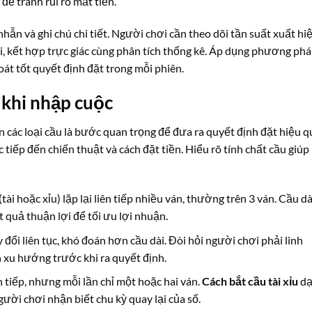
để tránh rủi ro mất tiền.
 nhẫn và ghi chú chi tiết. Người chơi cần theo dõi tần suất xuất hi
ổi, kết hợp trực giác cùng phân tích thống kê. Áp dụng phương ph
oát tốt quyết định đặt trong mỗi phiên.
n khi nhập cuộc
n các loại cầu là bước quan trọng để đưa ra quyết định đặt hiệu q
c tiếp đến chiến thuật và cách đặt tiền. Hiểu rõ tính chất cầu giúp
ài hoặc xỉu) lặp lại liên tiếp nhiều ván, thường trên 3 ván. Cầu dà
ết quả thuận lợi để tối ưu lợi nhuận.
đổi liên tục, khó đoán hơn cầu dài. Đòi hỏi người chơi phải linh
n xu hướng trước khi ra quyết định.
n tiếp, nhưng mỗi lần chỉ một hoặc hai ván.
Cách bắt cầu tài xỉu
dạ
gười chơi nhận biết chu kỳ quay lại của số.