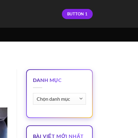
BUTTON 1
DANH MỤC
Danh
mục
BÀI VIẾT MỚI NHẤT